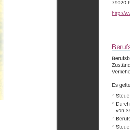
79020 F
http://
Beruf
Berufsb
Zuständ
Verlieh
Es gelt
Steue
Durch
von 3
Beruf
Steue