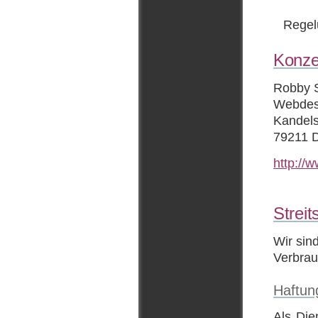
Regel
Konze
Robby S
Webdesi
Kandels
79211 D
http://
Streit
Wir sind
Verbrau
Haftung
Als Die