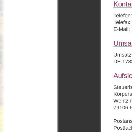
Konta
Telefon
Telefax
E-Mail:
Umsat
Umsatzs
DE 178
Aufsi
Steuer
Körpers
Wentzin
79106 F
Postans
Postfac