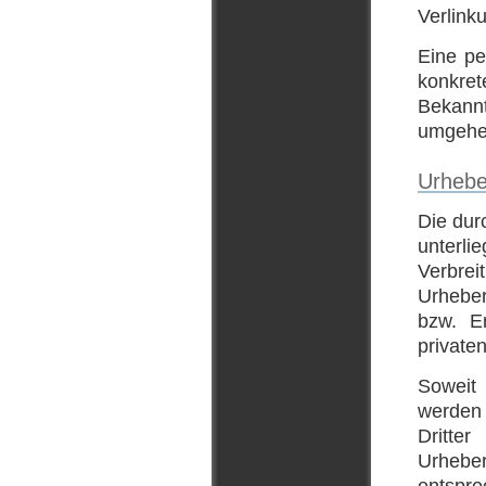
Verlink
Eine pe
konkre
Bekann
umgehen
Urhebe
Die dur
unterli
Verbre
Urheber
bzw. E
private
Soweit 
werden 
Dritte
Urhebe
entspr