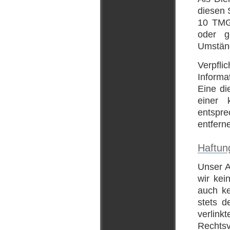
diesen 
10 TMG 
oder g
Umständ
Verpfl
Informa
Eine di
einer 
entspr
entfern
Haftung
Unser A
wir kei
auch ke
stets d
verlin
Rechtsv