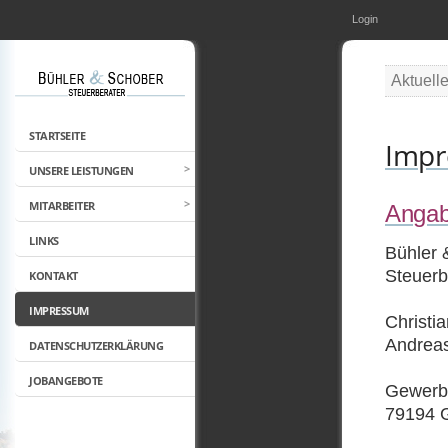
Login
Aktuell
STARTSEITE
Imp
UNSERE LEISTUNGEN
MITARBEITER
Angab
LINKS
Bühler 
Steuerb
KONTAKT
IMPRESSUM
Christi
Andrea
DATENSCHUTZERKLÄRUNG
JOBANGEBOTE
Gewerbe
79194 G