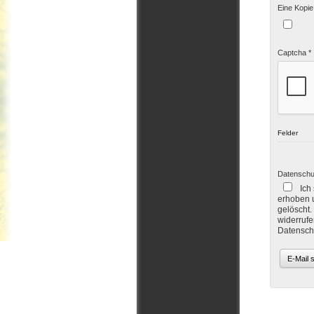
Eine Kopie
Captcha
*
Felder
Datenschu
Ich stimme zu, dass meine Angaben aus dem Kontaktformular zur Beantwortung meiner Anfrage
erhoben 
gelöscht.
widerrufe
Datensch
E-Mail 